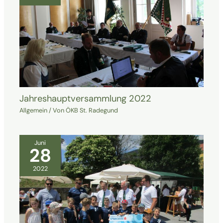
Jahreshauptversammlung 2022
Allgemein
/ Von
ÖKB St. Radegund
Juni
28
2022