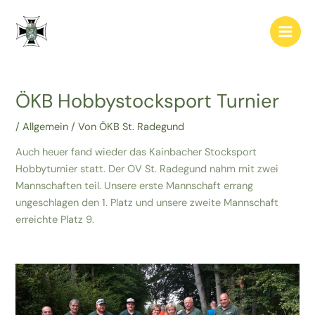
Zum
Post
Main
Inhalt
navigation
Men
springen
ÖKB Hobbystocksport Turnier
/
Allgemein
/ Von
ÖKB St. Radegund
Auch heuer fand wieder das Kainbacher Stocksport
Hobbyturnier statt. Der OV St. Radegund nahm mit zwei
Mannschaften teil. Unsere erste Mannschaft errang
ungeschlagen den 1. Platz und unsere zweite Mannschaft
erreichte Platz 9.