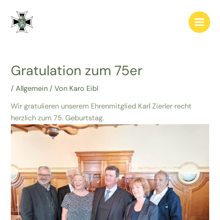
Zum
Post
Main
Inhalt
navigation
Men
springen
Gratulation zum 75er
/
Allgemein
/ Von
Karo Eibl
Wir gratulieren unserem Ehrenmitglied Karl Zierler recht
herzlich zum 75. Geburtstag.