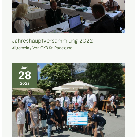
Jahreshauptversammlung 2022
Allgemein
/ Von
ÖKB St. Radegund
Juni
28
2022