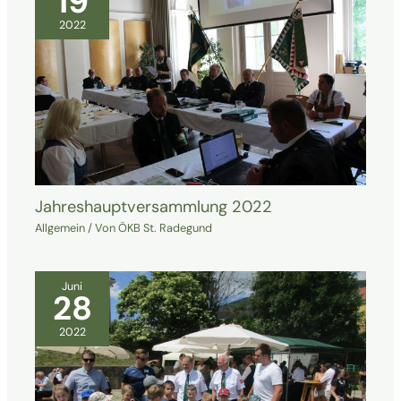
19
2022
Jahreshauptversammlung 2022
Allgemein
/ Von
ÖKB St. Radegund
Juni
28
2022