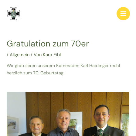
Zum
Post
Main
Inhalt
navigation
Men
springen
Gratulation zum 70er
/
Allgemein
/ Von
Karo Eibl
Wir gratulieren unserem Kameraden Karl Haidinger recht
herzlich zum 70. Geburtstag.